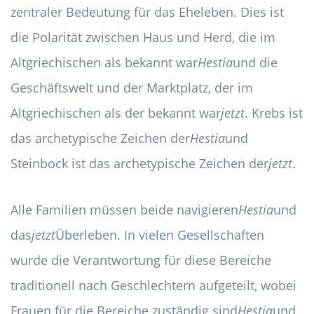
zentraler Bedeutung für das Eheleben. Dies ist
die Polarität zwischen Haus und Herd, die im
Altgriechischen als bekannt war
Hestia
und die
Geschäftswelt und der Marktplatz, der im
Altgriechischen als der bekannt war
jetzt
. Krebs ist
das archetypische Zeichen der
Hestia
und
Steinbock ist das archetypische Zeichen der
jetzt
.
Alle Familien müssen beide navigieren
Hestia
und
das
jetzt
Überleben. In vielen Gesellschaften
wurde die Verantwortung für diese Bereiche
traditionell nach Geschlechtern aufgeteilt, wobei
Frauen für die Bereiche zuständig sind
Hestia
und